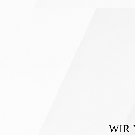
takt
WIR