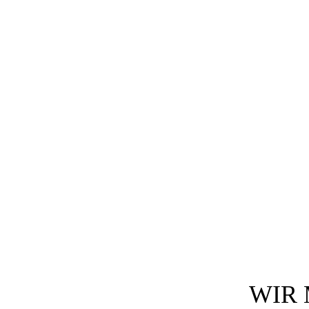
takt
WIR